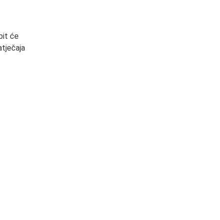
 bit će
atječaja