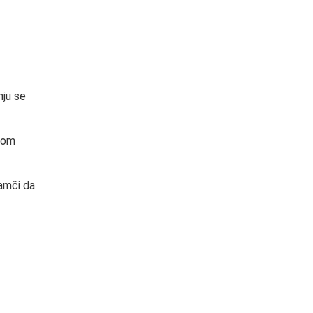
nju se
dnom
jamči da