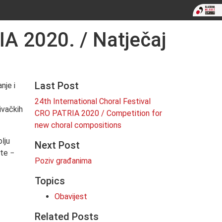
A 2020. / Natječaj
Last Post
nje i
24th International Choral Festival
ivačkih
CRO PATRIA 2020 / Competition for
new choral compositions
lju
Next Post
ete −
Poziv građanima
Topics
Obavijest
Related Posts