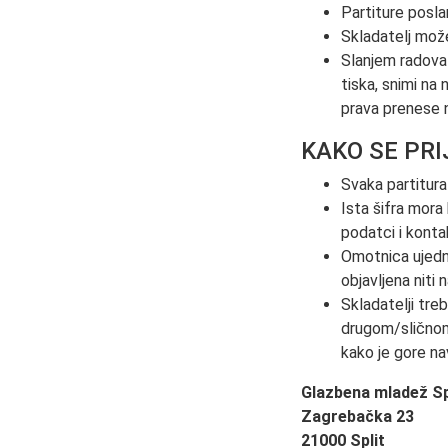
Partiture posla
Skladatelj može
Slanjem radova
tiska, snimi na 
prava prenese n
KAKO SE PRI
Svaka partitur
Ista šifra mora
podatci i kontak
Omotnica ujedno
objavljena niti
Skladatelji tre
drugom/slično
kako je gore n
Glazbena mladež Sp
Zagrebačka 23
21000 Split