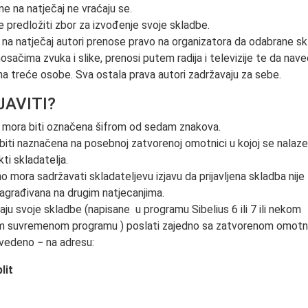
ne na natječaj ne vraćaju se.
 predložiti zbor za izvođenje svoje skladbe.
 na natječaj autori prenose pravo na organizatora da odabrane s
nosačima zvuka i slike, prenosi putem radija i televizije te da nav
a treće osobe. Sva ostala prava autori zadržavaju za sebe.
JAVITI?
a mora biti označena šifrom od sedam znakova.
 biti naznačena na posebnoj zatvorenoj omotnici u kojoj se nalaze
ti skladatelja.
 mora sadržavati skladateljevu izjavu da prijavljena skladba nije
 nagrađivana na drugim natjecanjima.
baju svoje skladbe (napisane u programu Sibelius 6 ili 7 ili nekom
m suvremenom programu ) poslati zajedno sa zatvorenom omot
avedeno − na adresu:
lit