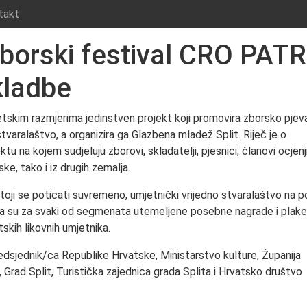
takt
orski festival CRO PATRI
kladbe
tskim razmjerima jedinstven projekt koji promovira zborsko pjeva
aralaštvo, a organizira ga Glazbena mladež Split. Riječ je o
 na kojem sudjeluju zborovi, skladatelji, pjesnici, članovi ocjenj
ke, tako i iz drugih zemalja.
ji se poticati suvremeno, umjetnički vrijedno stvaralaštvo na po
e, pa su za svaki od segmenata utemeljene posebne nagrade i plak
kih likovnih umjetnika.
edsjednik/ca Republike Hrvatske, Ministarstvo kulture, Županija
 Grad Split, Turistička zajednica grada Splita i Hrvatsko društvo