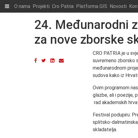
O nama
Projekti
Cro Patria
Platforma GIS
Novosti
Kon
24. Međunarodni zb
za nove zborske s
CRO PATRIA je u svje
suvremeno zborsko stv
međunarodnom projektu
sudova kako iz Hrvats
Ovim programom nasto
glazbe, ali i poezij
rad akademskih hrvats
Festival podupiru: Pr
splitsko-dalmatinska,
skladatelja.