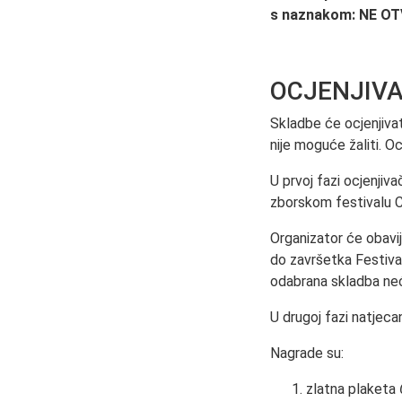
s naznakom: NE OT
OCJENJIVA
Skladbe će ocjenjivat
nije moguće žaliti. Oc
U prvoj fazi ocjenjiv
zborskom festivalu
Organizator će obavij
do završetka Festiva
odabrana skladba neć
U drugoj fazi natjecan
Nagrade su:
zlatna plaketa