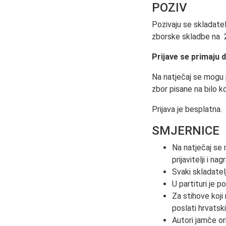
POZIV
Pozivaju se skladate
zborske skladbe na
Prijave se primaju d
Na natječaj se mogu 
zbor pisane na bilo ko
Prijava je besplatna.
SMJERNICE
Na natječaj se m
prijavitelji i na
Svaki skladatelj
U partituri je 
Za stihove koji
poslati hrvatski 
Autori jamče or