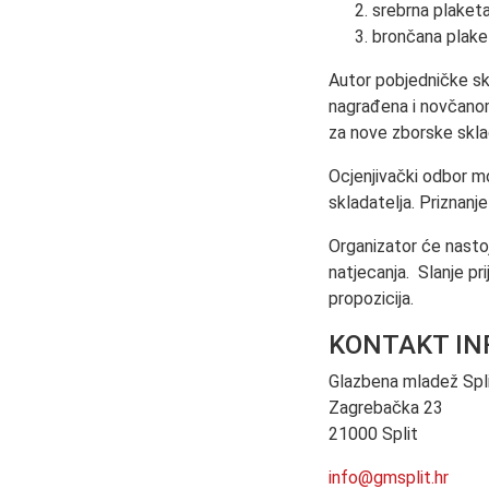
srebrna plaket
brončana plak
Autor pobjedničke s
nagrađena i novčanom
za nove zborske skla
Ocjenjivački odbor m
skladatelja. Priznanj
Organizator će nastoj
natjecanja. Slanje pr
propozicija.
KONTAKT IN
Glazbena mladež Spl
Zagrebačka 23
21000 Split
info@gmsplit.hr