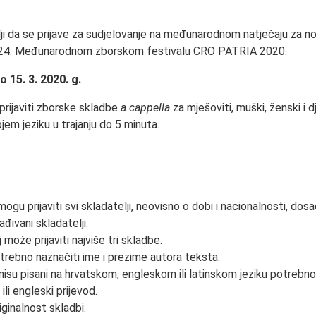
lji da se prijave za sudjelovanje na međunarodnom natječaju za n
 24. Međunarodnom zborskom festivalu CRO PATRIA 2020.
o 15. 3. 2020. g.
prijaviti zborske skladbe
a cappella
za mješoviti, muški, ženski i dj
jem jeziku u trajanju do 5 minuta.
ogu prijaviti svi skladatelji, neovisno o dobi i nacionalnosti, dosa
građivani skladatelji.
 može prijaviti najviše tri skladbe.
potrebno naznačiti ime i prezime autora teksta.
 nisu pisani na hrvatskom, engleskom ili latinskom jeziku potrebno
ili engleski prijevod.
iginalnost skladbi.