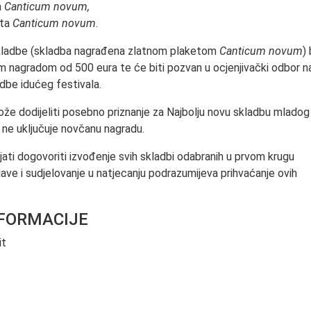
a
Canticum novum,
eta
Canticum novum
.
kladbe (skladba nagrađena zlatnom plaketom
Canticum novum
)
 nagradom od 500 eura te će biti pozvan u ocjenjivački odbor n
dbe idućeg festivala.
ože dodijeliti posebno priznanje za Najbolju novu skladbu mladog
e ne uključuje novčanu nagradu.
ati dogovoriti izvođenje svih skladbi odabranih u prvom krugu
ijave i sudjelovanje u natjecanju podrazumijeva prihvaćanje ovih
FORMACIJE
it